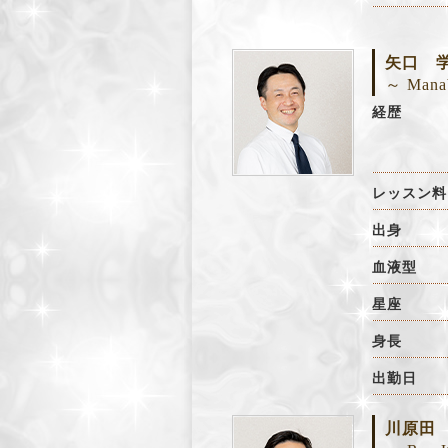
矢口 
～ Mana
経歴
レッスン料
出身
血液型
星座
身長
出勤日
川原田