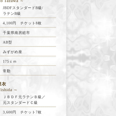
to Tazawa ～
JBDFスタンダードB級/
ラテンB級
料
4,100円 チケット8枚
千葉県南房総市
AB型
みずがめ座
175ｃｍ
常勤
里衣
ishida ～
ＪＢＤＦ元ラテンＢ級／
元スタンダードＣ級
料
3,600円 チケット7枚