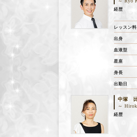
～ Ryo 
経歴
レッスン料
出身
血液型
星座
身長
出勤日
中塚 
～ Hirok
経歴