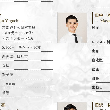
学
田中 
bu Yaguchi ～
～ Masa
東部連盟公認審査員
経歴
JBDF元ラテンB級/
元スタンダードC級
レッスン
5,100
円 チケット10枚
出身
新潟県十日町市
血液型
Ｏ型
星座
獅子座
身長
179ｃｍ
出勤日
常勤
 亮
田沢 