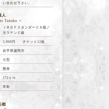
い合わせ下さい。
雅人
to Tanaka ～
ＪＢＤＦスタンダードＡ級／
元ラテンＣ級
料
5,900
円 チケット12枚
岩手県盛岡市
Ｏ型
蟹座
172ｃｍ
常勤
拓都