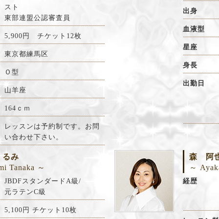
スト
出身
東部連盟公認審査員
血液型
5,900
円 チケット12枚
星座
東京都練馬区
身長
Ｏ型
出勤日
山羊座
164ｃｍ
レッスンは予約制です。お問
い合わせ下さい。
くるみ
森 阿
mi Tanaka ～
～ Ayak
JBDFスタンダードA級/
経歴
元ラテンC級
5,100円 チケット10枚