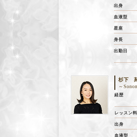
出身
血液型
星座
身長
出勤日
杉下 
～Sonom
経歴
レッスン
出身
血液型