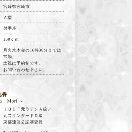
宮崎県宮崎市
Ａ型
射手座
160ｃｍ
月火水木金の16時30分までは
常勤。
土祝は予約制です。
お問い合わせ下さい。
也香
a Mori ～
ＪＢＤＦ元ラテンＡ級／
元スタンダードＤ級
東部連盟公認審査員