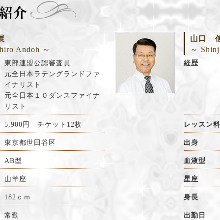
展
山口 
hiro Andoh ～
～ Shinj
東部連盟公認審査員
経歴
元全日本ラテングランドファ
イナリスト
元全日本１０ダンスファイナ
リスト
5,900
円 チケット12枚
レッスン
東京都世田谷区
出身
AB型
血液型
山羊座
星座
182ｃｍ
身長
常勤
出勤日