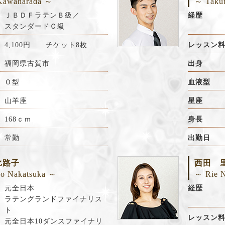
Kawaharada ～
～ Taku
ＪＢＤＦラテンＢ級／
経歴
スタンダードＣ級
4,100円 チケット8枚
レッスン
福岡県古賀市
出身
Ｏ型
血液型
山羊座
星座
168ｃｍ
身長
常勤
出勤日
比路子
西田 
o Nakatsuka ～
～ Rie N
元全日本
経歴
ラテングランドファイナリス
ト
レッスン
元全日本10ダンスファイナリ