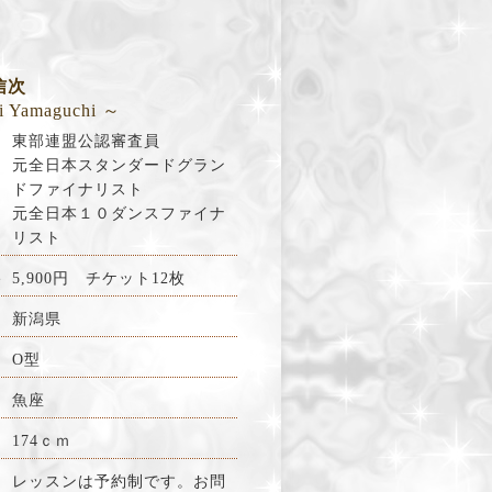
信次
i Yamaguchi ～
東部連盟公認審査員
元全日本スタンダードグラン
ドファイナリスト
元全日本１０ダンスファイナ
リスト
料
5,900
円 チケット12枚
新潟県
O型
魚座
174ｃｍ
レッスンは予約制です。お問