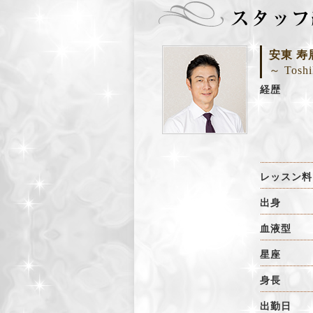
安東 寿
～ Toshi
経歴
レッスン料
出身
血液型
星座
身長
出勤日