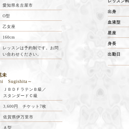
レッスン
愛知県名古屋市
出身
O型
血液型
乙女座
星座
160cm
身長
レッスンは予約制です。お問
い合わせください。
出勤日
苑未
i Sugishita～
ＪＢＤＦラテンＢ級／
スタンダードＣ級
料
3,600円 チケット7枚
佐賀県伊万里市
Ａ型